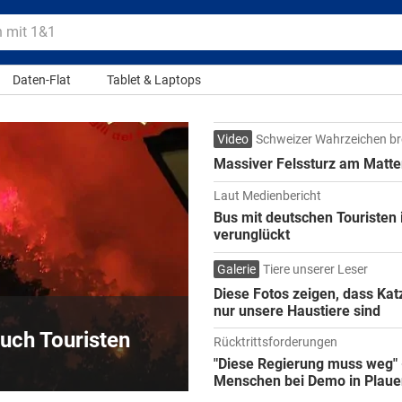
n
mit 1&1
Daten-Flat
Tablet & Laptops
Video
Schweizer Wahrzeichen br
Massiver Felssturz am Matte
Laut Medienbericht
Bus mit deutschen Touristen
verunglückt
Galerie
Tiere unserer Leser
Diese Fotos zeigen, dass Kat
nur unsere Haustiere sind
uch Touristen
s Staatsoberhaupt?
en
991 entlarvt
Rücktrittsforderungen
um Politikum
"Diese Regierung muss weg" 
Menschen bei Demo in Plaue