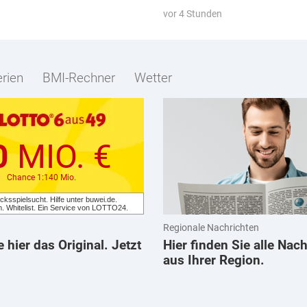
vor 4 Stunden
erien
BMI-Rechner
Wetter
0
MIO. €
Chance 1:140 Mio.
cksspielsucht. Hilfe unter buwei.de.
m. Whitelist. Ein Service von LOTTO24.
Regionale Nachrichten
e hier das Original. Jetzt
Hier finden Sie alle Nac
aus Ihrer Region.