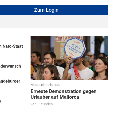
Zum Login
n Nato-Staat
inderwunsch
agdeburger
Massentourismus
Erneute Demonstration gegen
Urlauber auf Mallorca
e
vor 3 Stunden