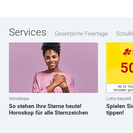
Services
Gesetzliche Feiertage
Schulf
5
Ab 18. Glü
Vermittler ge
Horoskope
Lotto 6aus49
So stehen Ihre Sterne heute!
Spielen Si
Horoskop für alle Sternzeichen
tippen!