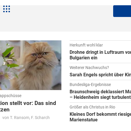
Herkunft wohl klar
Drohne dringt in Luftraum vo
Bulgarien ein
Weiterer Nachwuchs?
Sarah Engels spricht über K
Bundesliga-Ergebnisse
Braunschweig deklassiert M
nappschüsse
– Heidenheim siegt turbulent
ion stellt vor: Das sind
Größer als Christus in Rio
tzen
Kleines Dorf bekommt riesig
von T. Ransom, F. Scharch
Marienstatue