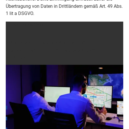
Übertragung von Daten in Drittländern gemäß Art. 49 Abs.
1 lit a DSGVO.
Empfohlenes Video
WhatsApp: Linkvorschau verrät
Standortdaten - doch das lässt sich
verhindern
© Video-Redaktion
Für weitere Informationen empfehlen wir dir, die
Datenschutzhinweise der folgenden
sozialen Netzwerke
zu lesen:
Datenschutz bei Facebook
Datenschutz bei Instagram