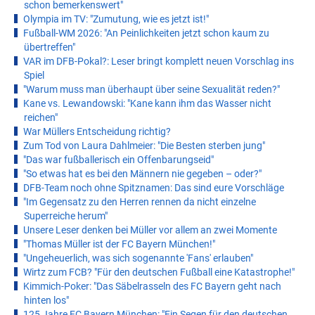
schon bemerkenswert"
Olympia im TV: "Zumutung, wie es jetzt ist!"
Fußball-WM 2026: "An Peinlichkeiten jetzt schon kaum zu
übertreffen"
VAR im DFB-Pokal?: Leser bringt komplett neuen Vorschlag ins
Spiel
"Warum muss man überhaupt über seine Sexualität reden?"
Kane vs. Lewandowski: "Kane kann ihm das Wasser nicht
reichen"
War Müllers Entscheidung richtig?
Zum Tod von Laura Dahlmeier: "Die Besten sterben jung"
"Das war fußballerisch ein Offenbarungseid"
"So etwas hat es bei den Männern nie gegeben – oder?"
DFB-Team noch ohne Spitznamen: Das sind eure Vorschläge
"Im Gegensatz zu den Herren rennen da nicht einzelne
Superreiche herum"
Unsere Leser denken bei Müller vor allem an zwei Momente
"Thomas Müller ist der FC Bayern München!"
"Ungeheuerlich, was sich sogenannte 'Fans' erlauben"
Wirtz zum FCB? "Für den deutschen Fußball eine Katastrophe!"
Kimmich-Poker: "Das Säbelrasseln des FC Bayern geht nach
hinten los"
125 Jahre FC Bayern München: "Ein Segen für den deutschen