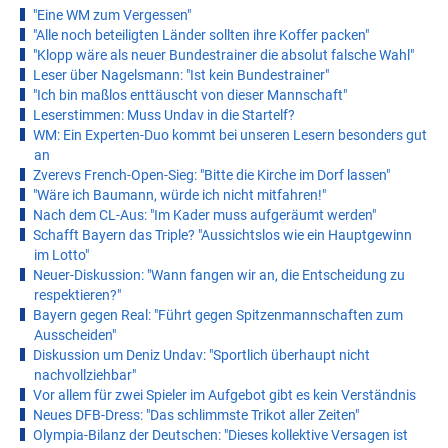
"Eine WM zum Vergessen"
"Alle noch beteiligten Länder sollten ihre Koffer packen"
"Klopp wäre als neuer Bundestrainer die absolut falsche Wahl"
Leser über Nagelsmann: "Ist kein Bundestrainer"
"Ich bin maßlos enttäuscht von dieser Mannschaft"
Leserstimmen: Muss Undav in die Startelf?
WM: Ein Experten-Duo kommt bei unseren Lesern besonders gut
an
Zverevs French-Open-Sieg: "Bitte die Kirche im Dorf lassen"
"Wäre ich Baumann, würde ich nicht mitfahren!"
Nach dem CL-Aus: "Im Kader muss aufgeräumt werden"
Schafft Bayern das Triple? "Aussichtslos wie ein Hauptgewinn
im Lotto"
Neuer-Diskussion: "Wann fangen wir an, die Entscheidung zu
respektieren?"
Bayern gegen Real: "Führt gegen Spitzenmannschaften zum
Ausscheiden"
Diskussion um Deniz Undav: "Sportlich überhaupt nicht
nachvollziehbar"
Vor allem für zwei Spieler im Aufgebot gibt es kein Verständnis
Neues DFB-Dress: "Das schlimmste Trikot aller Zeiten"
Olympia-Bilanz der Deutschen: "Dieses kollektive Versagen ist