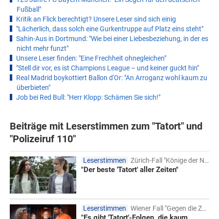
Fußball"
Kritik an Flick berechtigt? Unsere Leser sind sich einig
"Lächerlich, dass solch eine Gurkentruppe auf Platz eins steht"
Sahin-Aus in Dortmund: "Wie bei einer Liebesbeziehung, in der es
nicht mehr funzt"
Unsere Leser finden: "Eine Frechheit ohnegleichen"
"Stell dir vor, es ist Champions League – und keiner guckt hin"
Real Madrid boykottiert Ballon d'Or: "An Arroganz wohl kaum zu
überbieten"
Job bei Red Bull: "Herr Klopp: Schämen Sie sich!"
Beiträge mit Leserstimmen zum "Tatort" und
"Polizeiruf 110"
Leserstimmen
Zürich-Fall "Könige der Nacht"
"Der beste 'Tatort' aller Zeiten"
Leserstimmen
Wiener Fall "Gegen die Zeit"
"Es gibt 'Tatort'-Folgen, die kaum