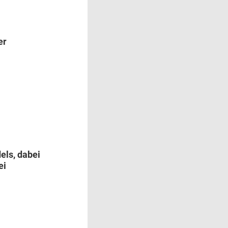
er
els, dabei
ei