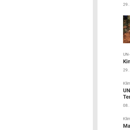
29.
UN-
Ki
29.
Kli
UN
Te
08.
Kli
Ma