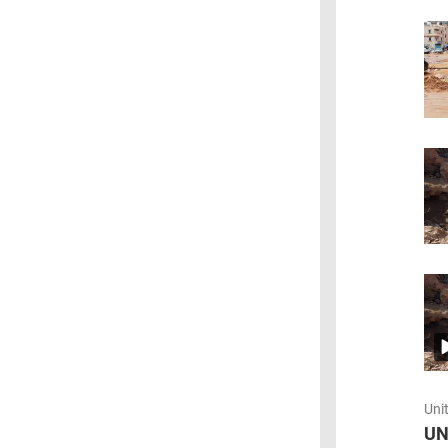
Uni
UN