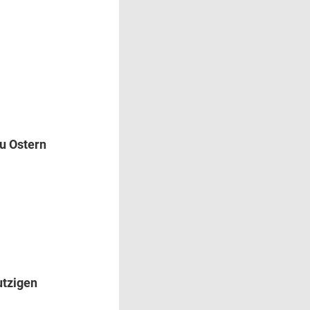
zu Ostern
utzigen