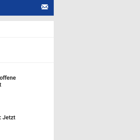
roffene
t
: Jetzt