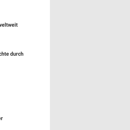
weltweit
chte durch
er