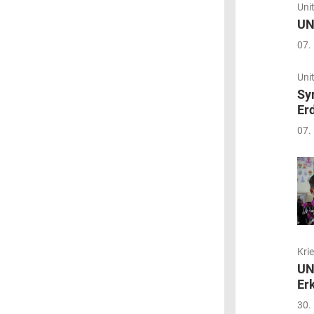
Uni
UN
07.
Uni
Sy
Er
07.
Kri
UN
Er
30.