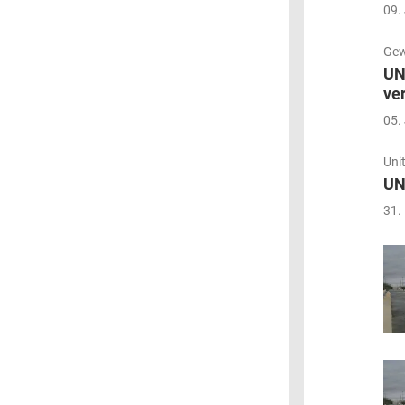
09.
Gew
UN
ve
05.
Uni
UN
31.