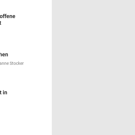
roffene
t
ehen
anne Stocker
t in