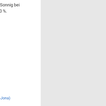
Sonnig bei
0 %.
-Jona)