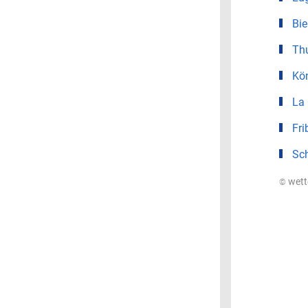
Bie
Th
Kö
La
Fri
Sc
© wet