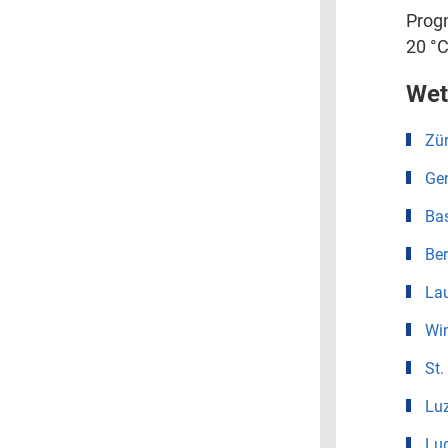
Progn
20 °C
Wet
Zür
Ge
Ba
Be
La
Win
St.
Lu
Lu