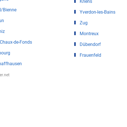
Kriens
l/Bienne
Yverdon-les-Bains
un
Zug
niz
Montreux
 Chaux-de-Fonds
Dübendorf
bourg
Frauenfeld
haffhausen
ter.net