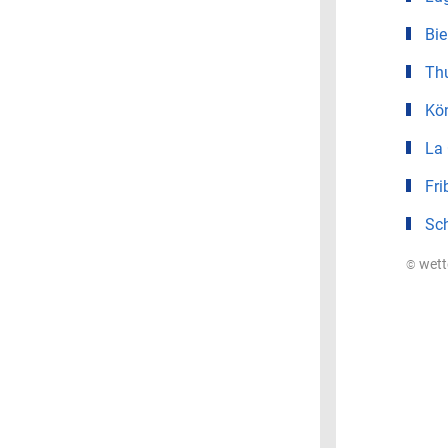
Bie
Th
Kö
La
Fri
Sc
© wet