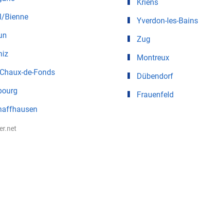
Kriens
l/Bienne
Yverdon-les-Bains
un
Zug
niz
Montreux
 Chaux-de-Fonds
Dübendorf
bourg
Frauenfeld
haffhausen
ter.net