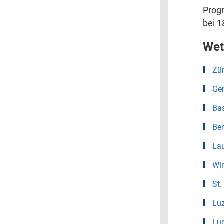
Progn
bei 1
Wet
Zür
Ge
Ba
Be
La
Win
St.
Lu
Lu