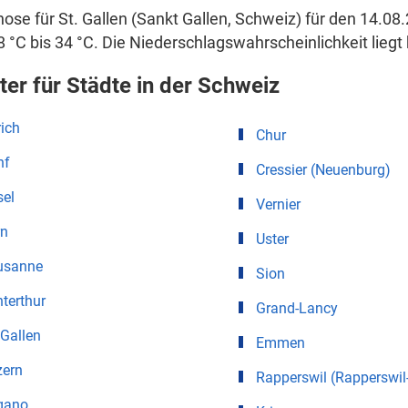
ose für St. Gallen (Sankt Gallen, Schweiz) für den 14.08
8 °C bis 34 °C. Die Niederschlagswahrscheinlichkeit liegt 
ter für Städte in der Schweiz
ich
Chur
nf
Cressier (Neuenburg)
sel
Vernier
rn
Uster
usanne
Sion
terthur
Grand-Lancy
 Gallen
Emmen
zern
Rapperswil (Rapperswil
gano