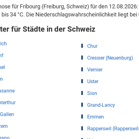
ose für Fribourg (Freiburg, Schweiz) für den 12.08.2026:
 bis 34 °C. Die Niederschlagswahrscheinlichkeit liegt bei 
ter für Städte in der Schweiz
ich
Chur
nf
Cressier (Neuenburg)
sel
Vernier
rn
Uster
usanne
Sion
terthur
Grand-Lancy
 Gallen
Emmen
zern
Rapperswil (Rapperswil
gano