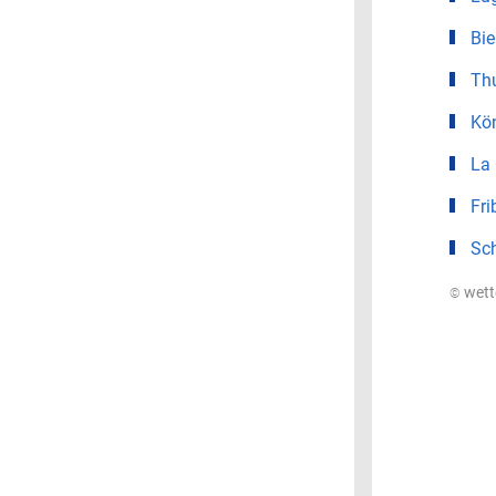
Bie
Th
Kö
La
Fri
Sc
© wet