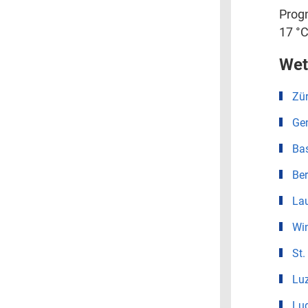
Progn
17 °C
Wet
Zür
Ge
Ba
Be
La
Win
St.
Lu
Lu