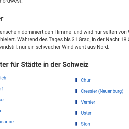
nordwest.
er
enschein dominiert den Himmel und wird nur selten von
hleiert. Während des Tages bis 31 Grad, in der Nacht 18 G
windstill, nur ein schwacher Wind weht aus Nord.
ter für Städte in der Schweiz
ich
Chur
nf
Cressier (Neuenburg)
sel
Vernier
rn
Uster
usanne
Sion