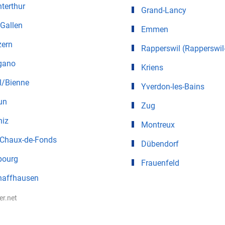
terthur
Grand-Lancy
 Gallen
Emmen
zern
Rapperswil (Rapperswil
gano
Kriens
l/Bienne
Yverdon-les-Bains
un
Zug
niz
Montreux
 Chaux-de-Fonds
Dübendorf
bourg
Frauenfeld
haffhausen
ter.net