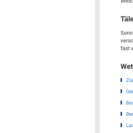
West
Täl
Sonn
versc
fast 
Wet
Zür
Ge
Ba
Be
La