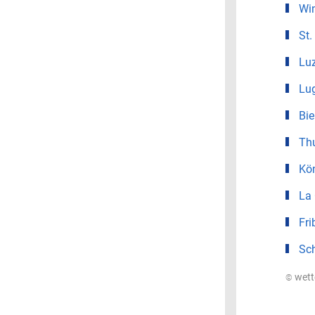
Win
St.
Lu
Lu
Bie
Th
Kö
La
Fri
Sc
© wet