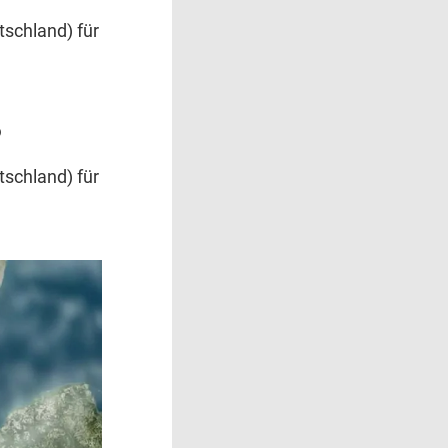
schland) für
6
schland) für