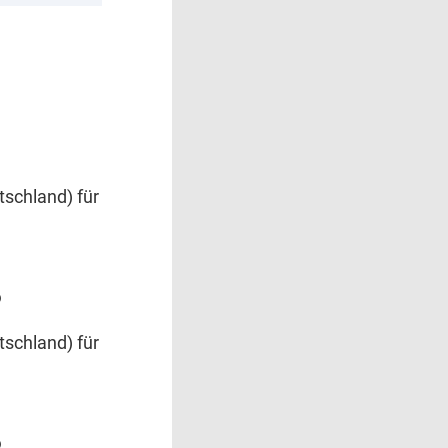
schland) für
6
schland) für
6