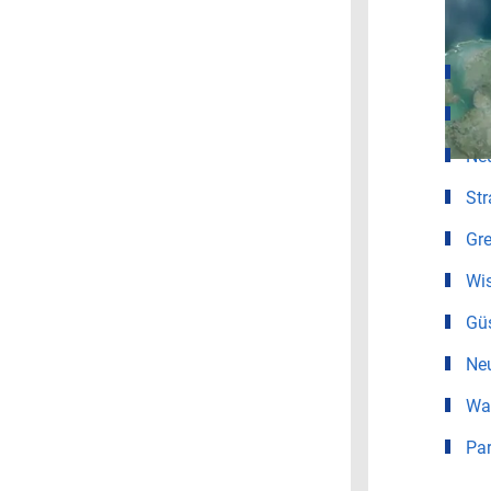
Wet
Ro
Sc
Ne
Str
Gre
Wi
Gü
Neu
War
Pa