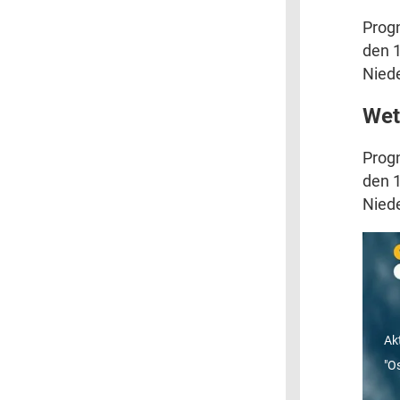
Prog
den 1
Niede
Wet
Prog
den 1
Niede
"
R
Ak
"O