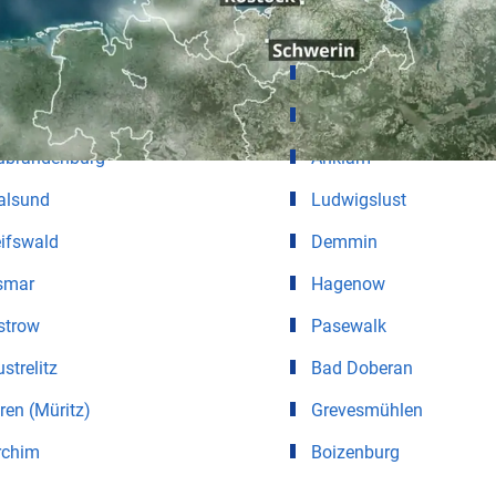
ter für Städte in Mecklenburg-Vorpomme
stock
Ribnitz-Damgarten
hwerin
Bergen auf Rügen
ubrandenburg
Anklam
alsund
Ludwigslust
ifswald
Demmin
smar
Hagenow
strow
Pasewalk
strelitz
Bad Doberan
en (Müritz)
Grevesmühlen
rchim
Boizenburg