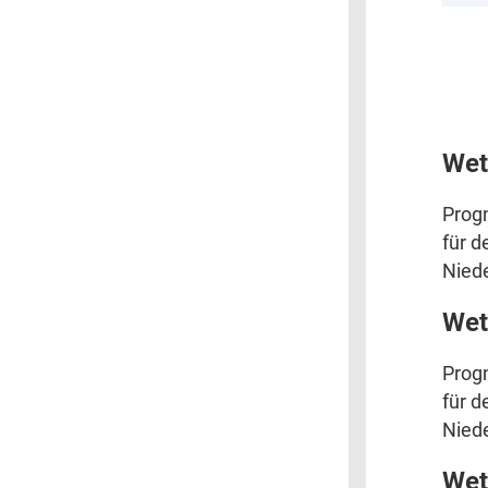
Wet
Prog
für d
Niede
Wet
Prog
für d
Niede
Wet