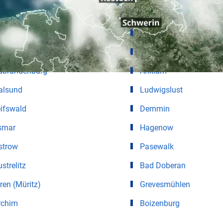
ter für Städte in Mecklenburg-Vorpomme
stock
Ribnitz-Damgarten
hwerin
Bergen auf Rügen
ubrandenburg
Anklam
alsund
Ludwigslust
ifswald
Demmin
smar
Hagenow
strow
Pasewalk
strelitz
Bad Doberan
en (Müritz)
Grevesmühlen
rchim
Boizenburg