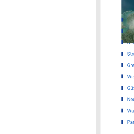
Wet
Ro
Sc
Ne
Str
Gre
Wi
Gü
Neu
War
Pa