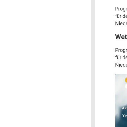
Prog
für d
Niede
Wet
Prog
für d
Niede
"
R
Ak
"O