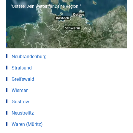
"Ostsee: Dein Wetter für Deine Region!"
Wetter für Städte in Mecklenburg-Vorpommern
Rostock
Schwerin
Neubrandenburg
Stralsund
Greifswald
Wismar
Güstrow
Neustrelitz
Waren (Müritz)