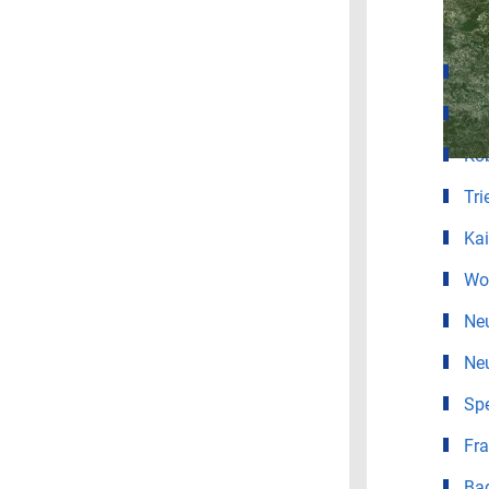
Wet
Ma
Lu
Ko
Tri
Kai
Wo
Ne
Neu
Sp
Fra
Ba