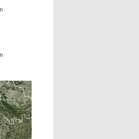
en
en
Dein