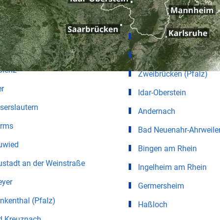
ter für Städte in Rheinland-Pfalz
inz
Landau in der Pfalz
dwigshafen am Rhein
Pirmasens
blenz
Zweibrücken (Pfalz)
er
Idar-Oberstein
serslautern
Andernach
rms
Bad Neuenahr-Ahrweile
uwied
Bingen am Rhein
stadt an der Weinstraße
Ingelheim am Rhein
eyer
Germersheim
nkenthal (Pfalz)
Haßloch
d Kreuznach