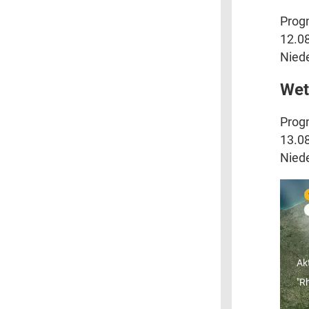
Progn
12.08
Niede
Wet
Progn
13.08
Niede
"
W
Ak
"R