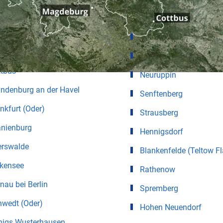
ter für Städte in Brandenburg
lin
Fürstenwalde/Spree
tsdam
Eisenhüttenstadt
ttbus
Neuruppin
ndenburg an der Havel
Senftenberg
nkfurt (Oder)
Strausberg
anienburg
Hennigsdorf
erswalde
Blankenfelde (Teltow F
lkensee
Rathenow
nau bei Berlin
Spremberg
hwedt (Oder)
Hohen Neuendorf
nigs Wusterhausen