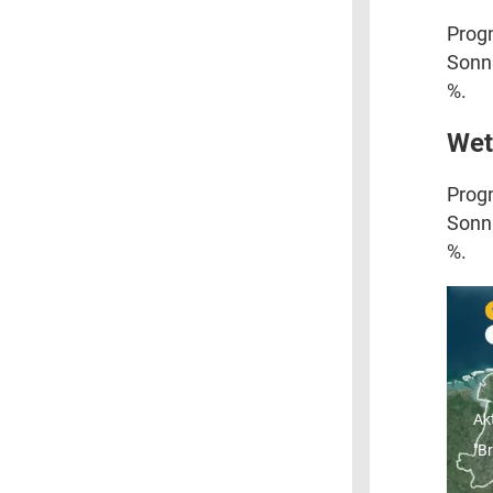
Progn
Sonni
%.
Wet
Progn
Sonni
%.
"
R
Ak
"B