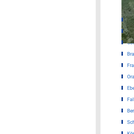
Wet
Ber
Po
Co
Bra
Fra
Or
Eb
Fa
Ber
Sc
Kö