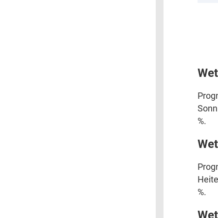
Wet
Progn
Sonni
%.
Wet
Progn
Heite
%.
Wet