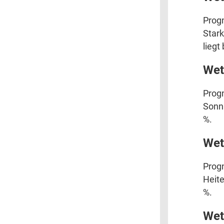
Progn
Stark
liegt
Wet
Progn
Sonni
%.
Wet
Progn
Heite
%.
Wet