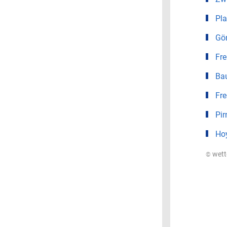
Pl
Gör
Fre
Ba
Fre
Pir
Ho
© wet