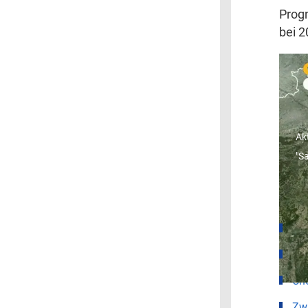
Progn
bei 2
"
R
Ak
"S
Wet
Lei
Dr
Ch
Zw