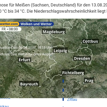
ose für Meißen (Sachsen, Deutschland) für den 13.08.2
0 °C bis 34 °C. Die Niederschlagswahrscheinlichkeit liegt 
Sachsen: Dein Wetter für Deine
egion!"
tualisiert am 06.08.2026, 18:19 Uhr
achsen: Dein Wetter für Deine Region!"
ter für Städte in Sachsen
pzig
Riesa
esden
Radebeul
emnitz
Zittau
ickau