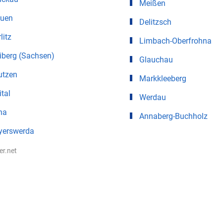
Meißen
auen
Delitzsch
litz
Limbach-Oberfrohna
iberg (Sachsen)
Glauchau
utzen
Markkleeberg
ital
Werdau
na
Annaberg-Buchholz
yerswerda
ter.net