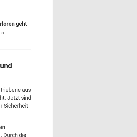
rloren geht
mo
 und
rtriebene aus
t. Jetzt sind
h Sicherheit
ein
. Durch die