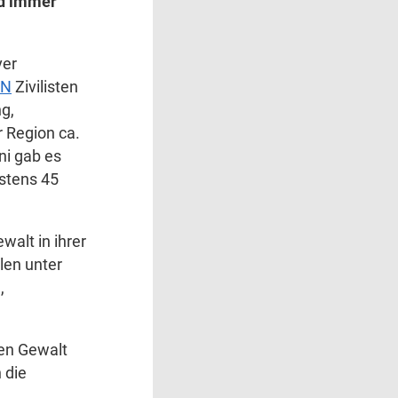
rd immer
ver
UN
Zivilisten
g,
r Region ca.
ni gab es
estens 45
alt in ihrer
len unter
,
ten Gewalt
 die