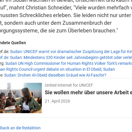
uf", mahnt Christian Schneider, "Viele wurden mehrfach 
ussten Schreckliches erleben. Sie leiden nicht nur unte
st, sondern auch unter dem Zusammenbruch der
orgungssysteme, die sie zum Überleben brauchen."
ndete Quellen
ef.de:
Sudan: UNICEF warnt vor dramatischer Zuspitzung der Lage für Kin
ef.de:
Sudan: Mindestens 330 Kinder seit Jahresbeginn getötet oder verle
rg:
Sudan UN High Commissioner for Human Rights Volker Türk’s remarks
n Rights Council urgent debate on situation in El Obeid, Sudan
e:
Sudan: Drohen Al-Obeid dieselben Gräuel wie Al-Faschir?
United Internet for UNICEF
Sie wollen mehr über unsere Arbeit 
21. April 2026
dback
an die Redaktion