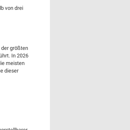
r
b von drei
r der größten
hrt. In 2026
die meisten
e dieser
orstellbarer