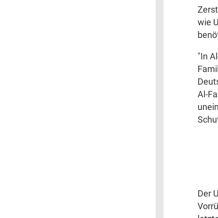
Zerst
wie 
benö
"In A
Famil
Deut
Al-Fa
unein
Schut
Der 
Vorrü