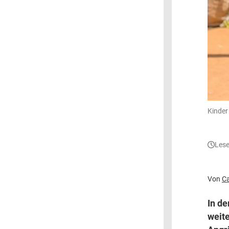
Kinder
Lese
Von
C
In de
weite