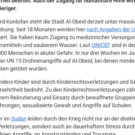
ffen bedroht. Auch der Zugang für humanitäre Hilfe wi
eriger.
rd-Kordofan steht die Stadt Al-Obeid derzeit unter massi
ohung. Seit 18 Monaten werden hier
nach Angaben der 
gert. Sie haben kaum Zugang zu medizinischer Versorgun
nsmitteln und sauberem Wasser. Laut
UNICEF
sind in de
00 Menschen in akuter Gefahr. In nur drei Wochen im Ju
der UN 15 Drohnenangriffe auf Al-Obeid, bei denen mind
isten getötet wurden.
ders Kinder sind durch Kinderrechtsverletzungen und Gew
sehrtheit bedroht. Zu den Kinderrechtsverletzungen zäh
rem Rekrutierung und Einsatz durch bewaffnete Gruppen
hrungen, sexualisierte Gewalt und Angriffe auf Schulen.
er im
Sudan
leiden durch den Krieg nicht nur an der direk
erletzungen, sondern auch an dauerhaftem Stress durch
digen Angriffe, an Angstzuständen und Traumata.