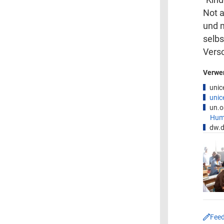
Not a
und m
selb
Vers
Verwe
unic
unic
un.o
Huma
dw.d
Fee