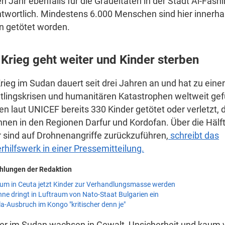
en Jahr ebenfalls für die Gräueltaten in der Stadt Al-Fashi
twortlich. Mindestens 6.000 Menschen sind hier innerhal
n getötet worden.
 Krieg geht weiter und Kinder sterben
rieg im Sudan dauert seit drei Jahren an und hat zu eine
tlingskrisen und humanitären Katastrophen weltweit gefü
n laut UNICEF bereits 330 Kinder getötet oder verletzt, 
hnen in den Regionen Darfur und Kordofan. Über die Hälft
 sind auf Drohnenangriffe zurückzuführen,
schreibt das
rhilfswerk in einer Pressemitteilung.
hlungen der Redaktion
um in Ceuta jetzt Kinder zur Verhandlungsmasse werden
ne dringt in Luftraum von Nato-Staat Bulgarien ein
a-Ausbruch im Kongo "kritischer denn je"
er im Sudan wachsen in Gewalt, Unsicherheit und kaum v