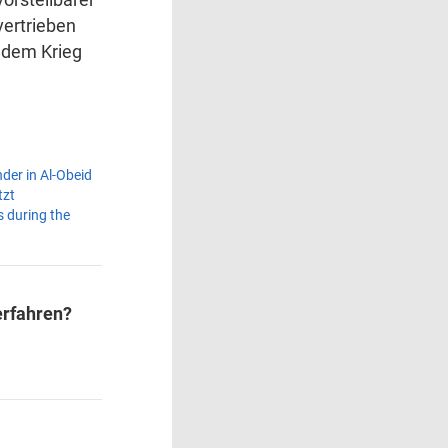
vertrieben
r dem Krieg
der in Al-Obeid
tzt
 during the
erfahren?