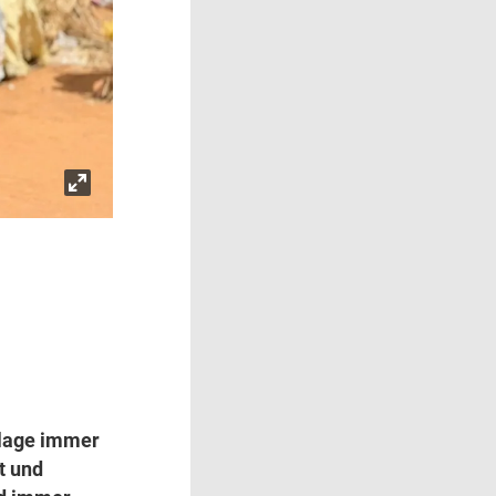
nlage immer
t und