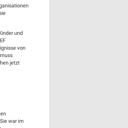
rganisationen
sie
 Kinder und
CEF
eignisse von
e muss
hen jetzt
hen
 Sie war im