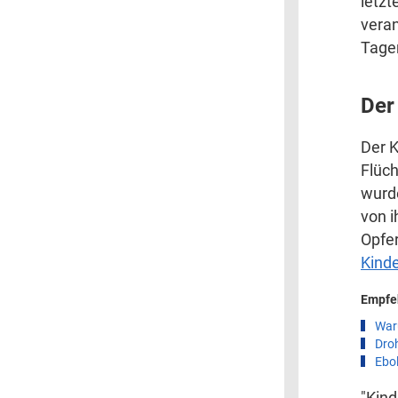
letzt
veran
Tage
Der
Der K
Flüch
wurde
von i
Opfer
Kinde
Empfe
War
Droh
Ebol
"Kind