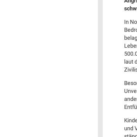
Angri
schwi
In No
Bedr
bela
Lebe
500.0
laut 
Zivil
Beson
Unver
ande
Entfü
Kind
und V
stän