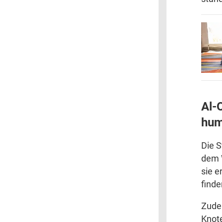
Al-
hum
Die S
dem W
sie e
find
Zudem
Knote