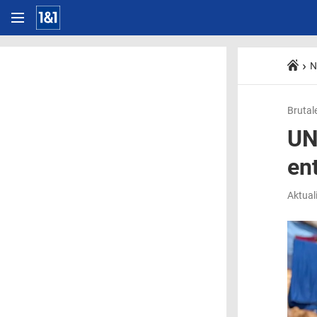
N
Brutal
UN
en
Aktual