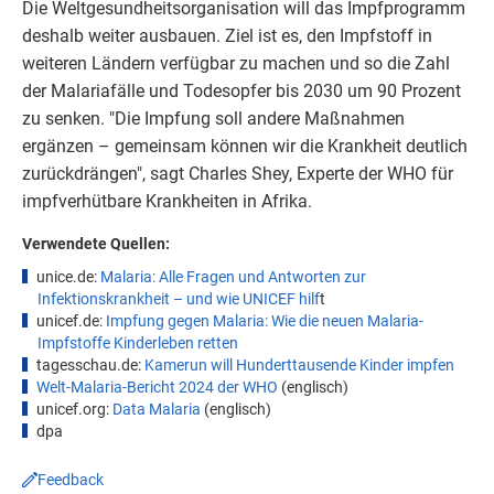
Die Weltgesundheitsorganisation will das Impfprogramm
deshalb weiter ausbauen. Ziel ist es, den Impfstoff in
weiteren Ländern verfügbar zu machen und so die Zahl
der Malariafälle und Todesopfer bis 2030 um 90 Prozent
zu senken. "Die Impfung soll andere Maßnahmen
ergänzen – gemeinsam können wir die Krankheit deutlich
zurückdrängen", sagt Charles Shey, Experte der WHO für
impfverhütbare Krankheiten in Afrika.
Verwendete Quellen:
unice.de:
Malaria: Alle Fragen und Antworten zur
Infektionskrankheit – und wie UNICEF hilf
t
unicef.de:
Impfung gegen Malaria: Wie die neuen Malaria-
Impfstoffe Kinderleben re
tten
tagesschau.de:
Kamerun will
Hunderttausende
Kinder impfen
Welt-Malaria-Bericht 2024 der WHO
(englisch)
unicef.org:
Data Malaria
(englisch)
dpa
Feedback