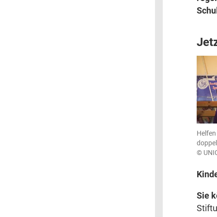
Schul
Jet
Helfen 
doppel
© UNI
Kinde
Sie 
Stift