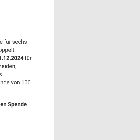
e für sechs
oppelt
1‍.1‍2‍.2‍0‍2‍4
für
heiden,
s
de von 1‍0‍0‍
gen
Spende