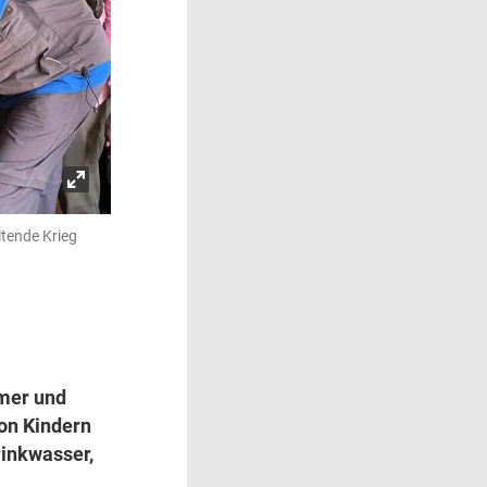
tende Krieg
mmer und
von Kindern
rinkwasser,