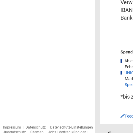
Verw
IBAN
Bank 
Spende
Ab e
Febr
UNI
Mar
Spen
*bis
Fee
Impressum
|
Datenschutz
|
Datenschutz-Einstellungen
Jugendschutz
|
Sitemap
|
Jobs
|
Vertrag kündigen
|