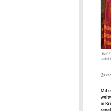
UNICEF
lastet
Lese
Mit e
weltw
in Kr
rege