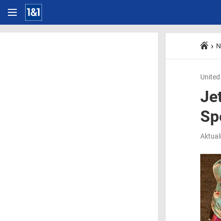
N
United
Je
Sp
Aktual