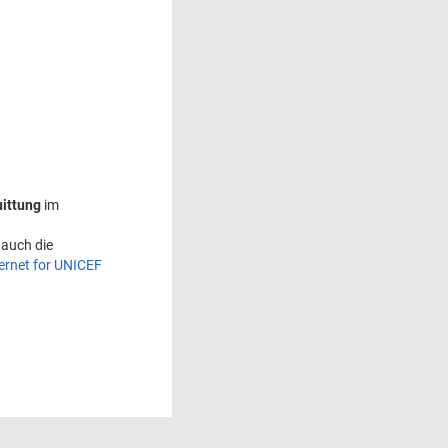
ittung
im
 auch die
ternet for UNICEF