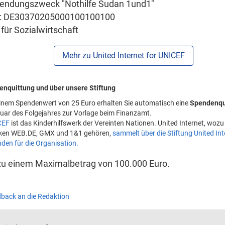
endungszweck "Nothilfe Sudan 1und1"
: DE30370205000100100100
für Sozialwirtschaft
Mehr zu United Internet for UNICEF
nquittung und über unsere Stiftung
inem Spendenwert von 25 Euro erhalten Sie automatisch eine
Spendenqu
uar des Folgejahres zur Vorlage beim Finanzamt.
CEF
ist das Kinderhilfswerk der Vereinten Nationen. United Internet, wozu
ken WEB.DE, GMX und 1&1 gehören,
sammelt über die Stiftung United In
den für die Organisation.
 zu einem Maximalbetrag von 100.000 Euro.
dback
an die Redaktion