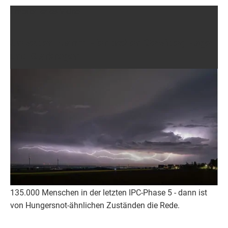
Empfohlenes Video
Unwetter-Alarm: Hier drohen Gewitter, Hagel
und Starkregen
© Buzzroom
Demnach sind etwa 19,5 Millionen Menschen - also zwei
von fünf Menschen im Sudan - von akuter
Ernährungsunsicherheit betroffen. 14 Millionen Menschen
sind der Analyse zufolge in der sogenannten IPC-Phase 3,
die von akutem Hunger geprägt ist.
Mehr als 5 Millionen sind in der IPC-Phase 4, mit der ein
humanitärer Notfall gekennzeichnet wird, und etwa
135.000 Menschen in der letzten IPC-Phase 5 - dann ist
von Hungersnot-ähnlichen Zuständen die Rede.