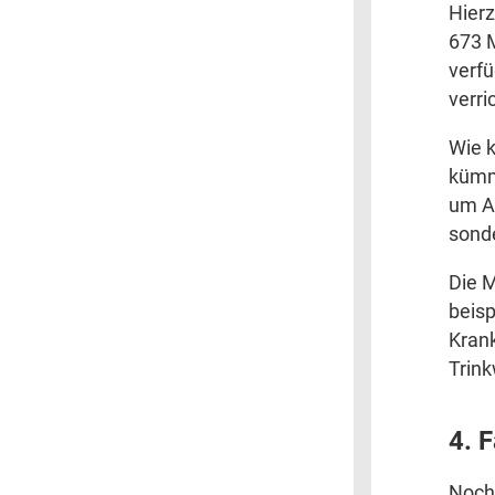
Hierz
673 M
verfü
verri
Wie 
kümme
um A
sond
Die 
beisp
Krank
Trin
4. 
Noch