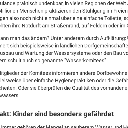
ulande praktisch undenkbar, in vielen Regionen der Welt 
illionen Menschen praktizieren den Stuhlgang im Freien
gen also noch nicht einmal über eine einfache Toilette, 
chten ihre Notdurft am Straßenrand, auf Feldern oder im
kann man das ändern? Unter anderem durch Aufklärung:
rt sich beispielsweise in ländlichen Dorfgemeinschafte
usbau und Wartung der Wassersysteme oder den Bau von
ern schult auch so genannte "Wasserkomitees".
Mitglieder der Komitees informieren andere Dorfbewohne
ielsweise über einfache Hygienepraktiken oder die Gefa
heiten. Oder sie überprüfen die Qualität des vorhandene
kwassers.
Fakt: Kinder sind besonders gefährdet
 immer gehören der Mangel an sauberem Wasser und H