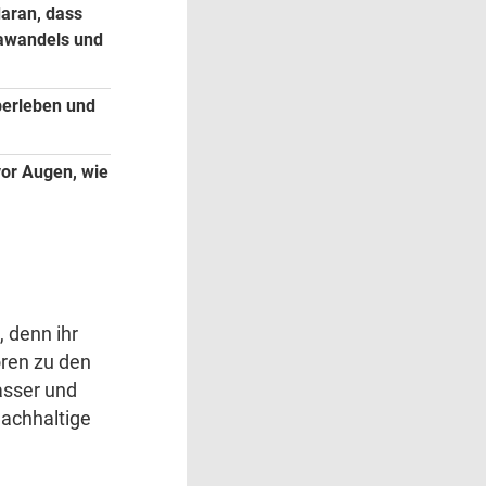
daran, dass
mawandels und
berleben und
vor Augen, wie
 denn ihr
ren zu den
asser und
nachhaltige