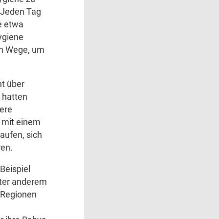
. Jeden Tag
e etwa
ygiene
en Wege, um
ht über
 hatten
here
 mit einem
aufen, sich
ren.
Beispiel
nter anderem
n Regionen