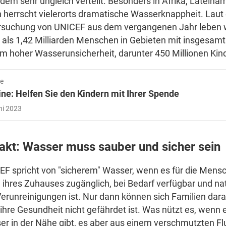
udem sehr ungleich verteilt. Besonders in Afrika, Lateina
 herrscht vielerorts dramatische Wasserknappheit. Laut 
rsuchung von UNICEF aus dem vergangenen Jahr leben 
als 1,42 Milliarden Menschen in Gebieten mit insgesamt
m hoher Wasserunsicherheit, darunter 450 Millionen Kind
fe
ne: Helfen Sie den Kindern mit Ihrer Spende
ni 2023
Fakt: Wasser muss sauber und sicher sein
F spricht von "sicherem" Wasser, wenn es für die Mensc
ihres Zuhauses zugänglich, bei Bedarf verfügbar und natü
erunreinigungen ist. Nur dann können sich Familien dara
ihre Gesundheit nicht gefährdet ist. Was nützt es, wenn 
er in der Nähe gibt, es aber aus einem verschmutzten F