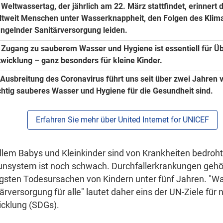
r
Weltwassertag
, der jährlich am 22. März stattfindet, erinnert 
ltweit Menschen unter Wasserknappheit, den Folgen des Kli
ngelnder Sanitärversorgung leiden.
 Zugang zu sauberem Wasser und Hygiene ist essentiell für Ü
twicklung – ganz besonders für kleine Kinder.
 Ausbreitung des Coronavirus führt uns seit über zwei Jahren 
chtig sauberes Wasser und Hygiene für die Gesundheit sind.
Erfahren Sie mehr über United Internet for UNICEF
llem Babys und Kleinkinder sind von Krankheiten bedroht,
nsystem ist noch schwach. Durchfallerkrankungen gehö
gsten Todesursachen von Kindern unter fünf Jahren. "W
ärversorgung für alle" lautet daher eins der UN-Ziele für 
icklung (SDGs).