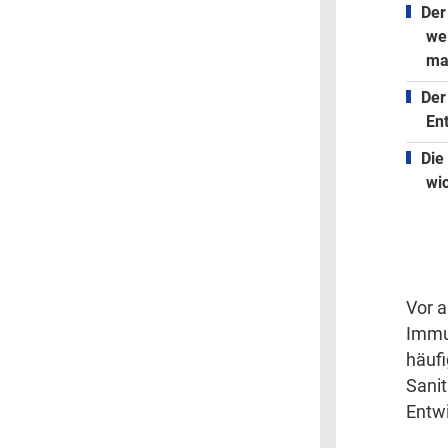
De
we
ma
Der
En
Die
wi
Vor a
Immu
häufi
Sanit
Entw