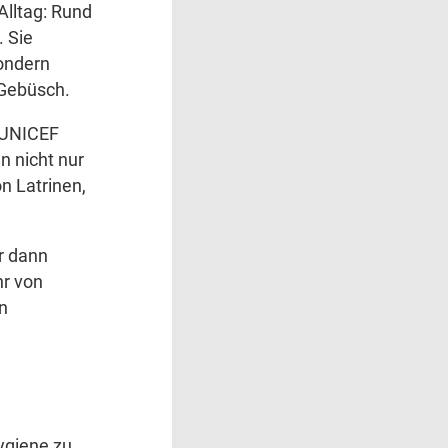
Alltag: Rund
. Sie
sondern
 Gebüsch.
 UNICEF
n nicht nur
 Latrinen,
r dann
hr von
n
ygiene zu