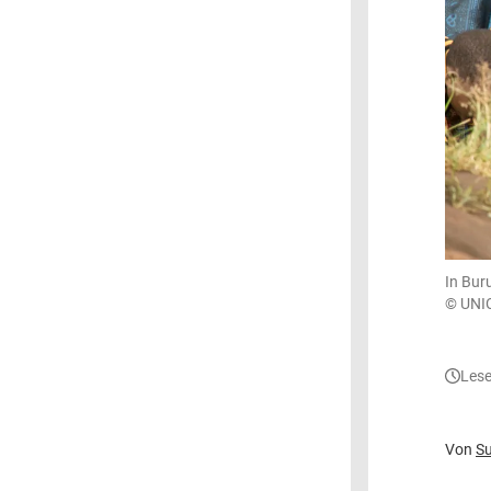
In Bur
© UNI
Lese
Von
Su