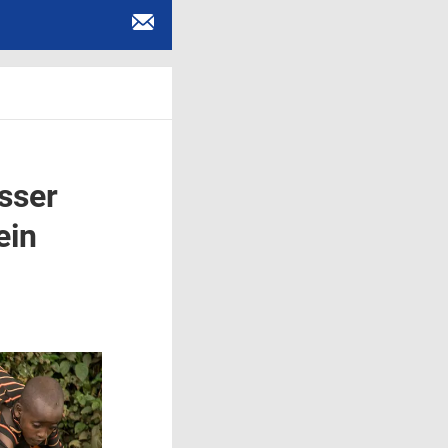
sser
ein