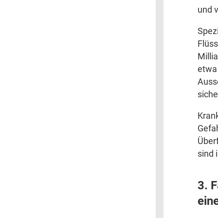
und v
Spezi
Flüss
Milli
etwa 
Auss
siche
Krank
Gefah
Überf
sind 
3. F
ein