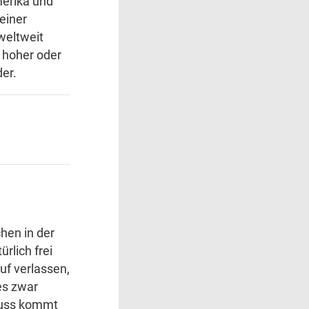
merika und
einer
weltweit
 hoher oder
er.
hen in der
rlich frei
uf verlassen,
es zwar
luss kommt