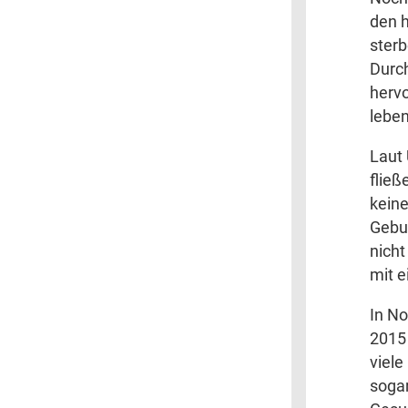
den h
ster
Durch
hervo
leben
Laut 
flie
keine
Gebu
nicht
mit e
In No
2015
viele
sogar