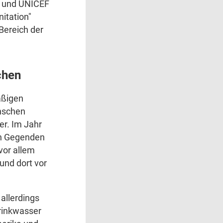
und UNICEF
itation"
 Bereich der
chen
äßigen
nschen
er. Im Jahr
in Gegenden
vor allem
und dort vor
allerdings
Trinkwasser