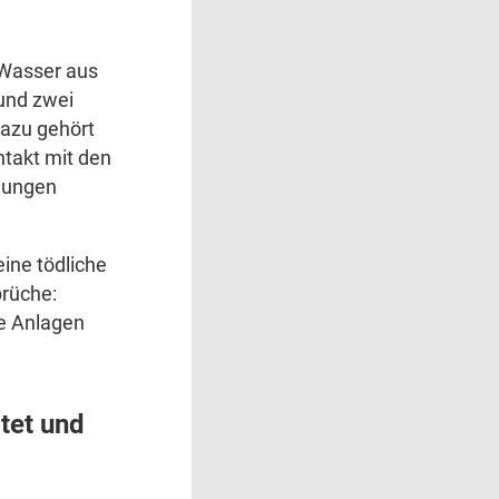
 Wasser aus
und zwei
Dazu gehört
ntakt mit den
dungen
ine tödliche
brüche:
re Anlagen
itet und