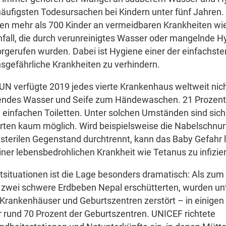
äufigsten Todesursachen bei Kindern unter fünf Jahren
ben mehr als 700 Kinder an vermeidbaren Krankheiten wi
fall, die durch verunreinigtes Wasser oder mangelnde H
rgerufen wurden. Dabei ist Hygiene einer der einfachst
sgefährliche Krankheiten zu verhindern.
UN verfügte 2019 jedes vierte Krankenhaus weltweit nic
ßendes Wasser und Seife zum Händewaschen. 21 Prozent
 einfachen Toiletten. Unter solchen Umständen sind sic
rten kaum möglich. Wird beispielsweise die Nabelschnur
 sterilen Gegenstand durchtrennt, kann das Baby Gefahr l
iner lebensbedrohlichen Krankheit wie Tetanus zu infizie
tsituationen ist die Lage besonders dramatisch: Als zum 
 zwei schwere Erdbeben Nepal erschütterten, wurden u
 Krankenhäuser und Geburtszentren zerstört – in einige
 rund 70 Prozent der Geburtszentren. UNICEF richtete