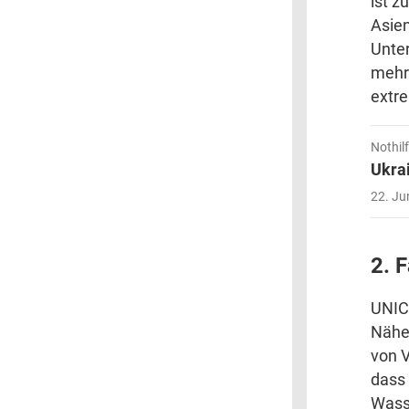
ist z
Asien
Unte
mehr 
extre
Nothil
Ukrai
22. Ju
2. 
UNICE
Nähe 
von V
dass 
Wass