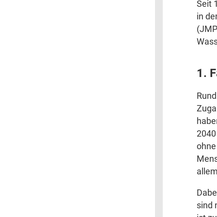
Seit
in de
(JMP)
Wass
1. 
Rund
Zuga
haben
2040
ohne 
Mensc
allem
Dabei
sind 