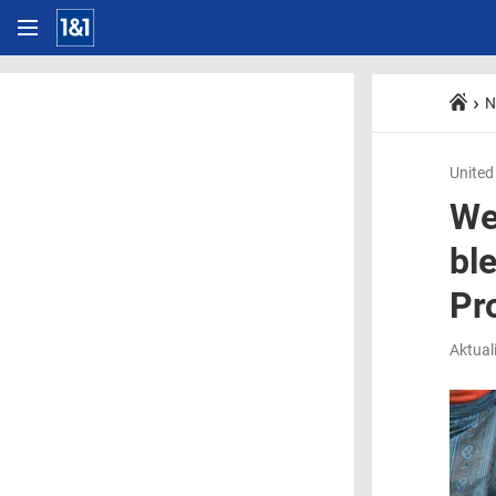
N
United
We
ble
Pr
Aktual