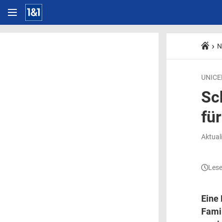
N
UNICEF
Sc
fü
Aktual
Lese
Eine 
Fami