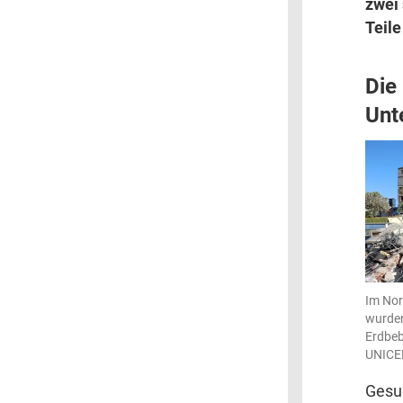
zwei
Teil
Die
Unt
Im No
wurden
Erdbeb
UNICE
Gesu