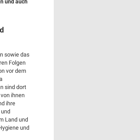
n und auch
nd
en sowie das
ren Folgen
on vor dem
a
n sind dort
 von ihnen
nd ihre
t und
 im Land und
 Hygiene und