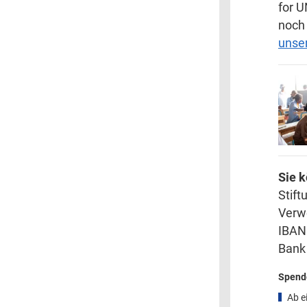
for U
noch 
unse
Sie 
Stift
Verw
IBAN
Bank 
Spende
Ab e