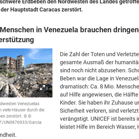
 schwere
Erdbeben
den Nordwesten des Landes getroffe
e der Hauptstadt
Caracas
zerstört.
 Menschen in Venezuela brauchen dringe
erstützung
Die Zahl der Toten und Verletzt
gesamte Ausmaß der humanitä
sind noch nicht abzusehen. Sch
Beben war die Lage in Venezuel
dramatisch: Ca. 8 Mio. Mensche
auf Hilfe angewiesen, die Hälfte
Kinder.
Sie haben ihr Zuhause u
rdwesten Venezuelas
Sicherheit verloren, sind verletz
 viele Häuser durch die
en zerstört.
© ©
verängstigt.
UNICEF
ist bereits
F/UN0876933/Garcia
leistet Hilfe im Bereich Wasser,
ndheit.