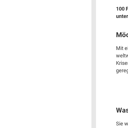
100 
unter
Möc
Mit e
weltw
Krise
gereg
Was
Sie w