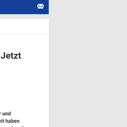
Jetzt
r und
eit haben