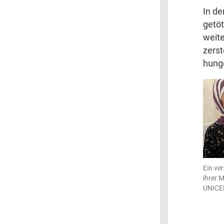
In d
getö
weite
zerst
hunge
Ein ve
ihrer M
UNICE