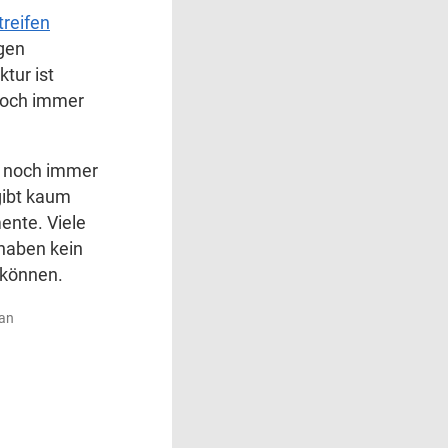
reifen
gen
tur ist
 noch immer
h noch immer
gibt kaum
nte. Viele
haben kein
kkönnen.
an