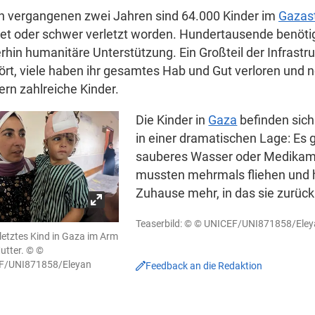
en vergangenen zwei Jahren sind 64.000 Kinder im
Gazast
tet oder schwer verletzt worden. Hundertausende benöti
rhin humanitäre Unterstützung. Ein Großteil der Infrastruk
ört, viele haben ihr gesamtes Hab und Gut verloren und
rn zahlreiche Kinder.
Die Kinder in
Gaza
befinden sic
in einer dramatischen Lage: Es 
sauberes Wasser oder Medikame
mussten mehrmals fliehen und 
Zuhause mehr, in das sie zurüc
Teaserbild:
©
© UNICEF/UNI871858/Eley
rletztes Kind in Gaza im Arm
utter.
© ©
F/UNI871858/Eleyan
Feedback
an die Redaktion