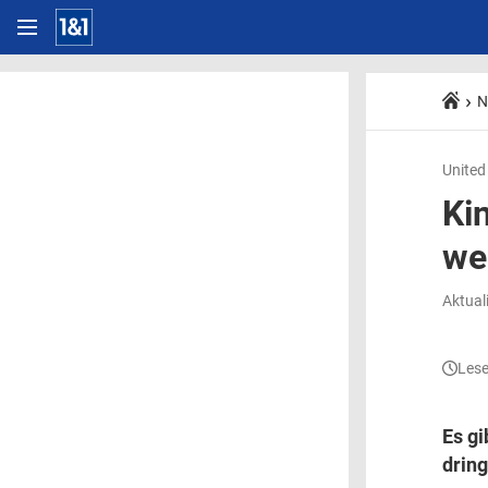
N
United
Ki
we
Aktual
Lese
Es gi
dring